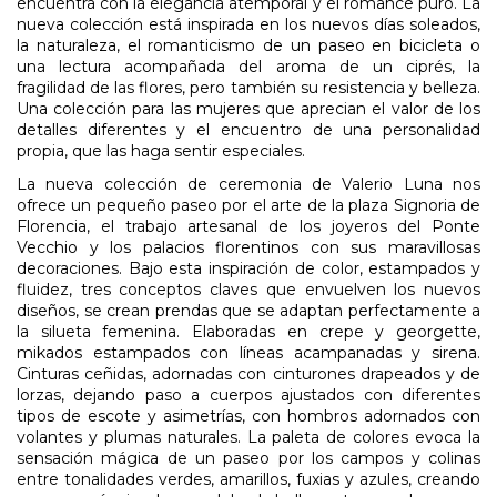
encuentra con la elegancia atemporal y el romance puro. La
nueva colección está inspirada en los nuevos días soleados,
la naturaleza, el romanticismo de un paseo en bicicleta o
una lectura acompañada del aroma de un ciprés, la
fragilidad de las flores, pero también su resistencia y belleza.
Una colección para las mujeres que aprecian el valor de los
detalles diferentes y el encuentro de una personalidad
propia, que las haga sentir especiales.
La nueva colección de ceremonia de Valerio Luna nos
ofrece un pequeño paseo por el arte de la plaza Signoria de
Florencia, el trabajo artesanal de los joyeros del Ponte
Vecchio y los palacios florentinos con sus maravillosas
decoraciones. Bajo esta inspiración de color, estampados y
fluidez, tres conceptos claves que envuelven los nuevos
diseños, se crean prendas que se adaptan perfectamente a
la silueta femenina. Elaboradas en crepe y georgette,
mikados estampados con líneas acampanadas y sirena.
Cinturas ceñidas, adornadas con cinturones drapeados y de
lorzas, dejando paso a cuerpos ajustados con diferentes
tipos de escote y asimetrías, con hombros adornados con
volantes y plumas naturales. La paleta de colores evoca la
sensación mágica de un paseo por los campos y colinas
entre tonalidades verdes, amarillos, fuxias y azules, creando