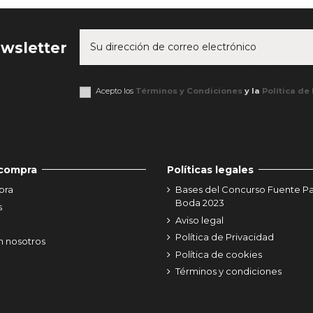
ewsletter
Puede darse de baja en cualquier momento. Para ello, consult
Acepto los
Términos y Condiciones
y la
Política de
 compra
Políticas legales
pra
Bases del Concurso Fuente P
Boda 2023
s
Aviso legal
Política de Privacidad
n nosotros
Política de cookies
Términos y condiciones