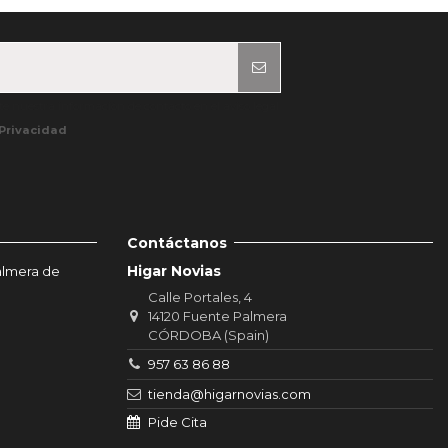
e nuestra información de contacto en el aviso legal.
 Privacidad
Contáctanos
Higar Novias
almera de
Calle Portales, 4
14120 Fuente Palmera
CÓRDOBA (Spain)
957 63 86 88
tienda@higarnovias.com
Pide Cita