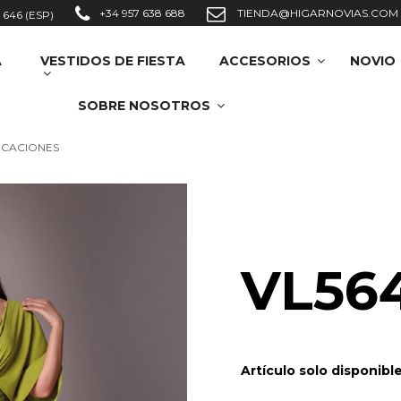
+34 957 638 688
TIENDA@HIGARNOVIAS.COM
 646 (ESP)
A
VESTIDOS DE FIESTA
ACCESORIOS
NOVIO
SOBRE NOSOTROS
ICACIONES
VL56
Artículo solo disponibl