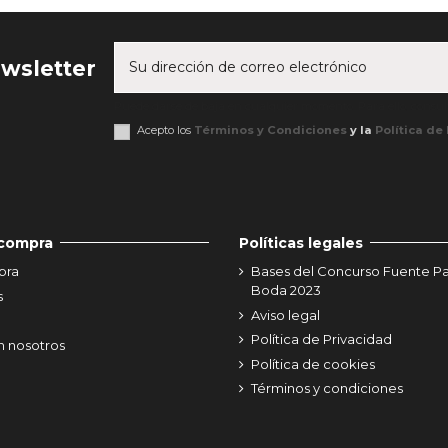
ewsletter
Puede darse de baja en cualquier momento. Para ello, consult
Acepto los
Términos y Condiciones
y la
Política de
 compra
Políticas legales
pra
Bases del Concurso Fuente P
Boda 2023
s
Aviso legal
Política de Privacidad
n nosotros
Política de cookies
Términos y condiciones