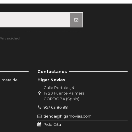
e nuestra información de contacto en el aviso legal.
 Privacidad
Contáctanos
Higar Novias
almera de
Calle Portales, 4
14120 Fuente Palmera
CÓRDOBA (Spain)
957 63 86 88
tienda@higarnovias.com
Pide Cita