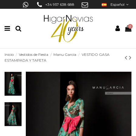
+34 957 638 688
Español
0
Inicio
Vestidos de Fiesta
Manu García
VESTIDO GASA
ESTAMPADA Y TAFETA