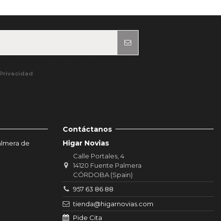
e nuestra información de contacto en el aviso legal.
 Privacidad
Contáctanos
Higar Novias
almera de
Calle Portales, 4
14120 Fuente Palmera
CÓRDOBA (Spain)
957 63 86 88
tienda@higarnovias.com
Pide Cita