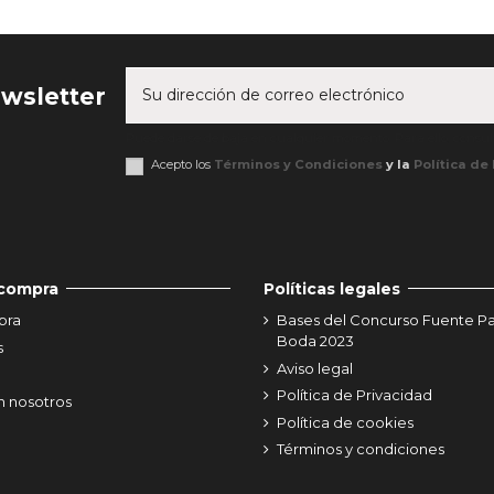
ewsletter
Puede darse de baja en cualquier momento. Para ello, consult
Acepto los
Términos y Condiciones
y la
Política de
 compra
Políticas legales
pra
Bases del Concurso Fuente P
Boda 2023
s
Aviso legal
Política de Privacidad
n nosotros
Política de cookies
Términos y condiciones