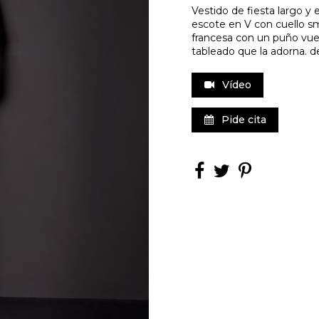
Vestido de fiesta largo y 
escote en V con cuello sm
francesa con un puño vuel
tableado que la adorna. d
Vídeo
Pide cita