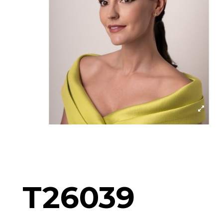
T26039