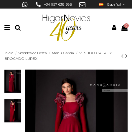
+34 957 638 688
Español
0
Inicio
Vestidos de Fiesta
Manu García
VESTIDO CREPE Y
BROCADO LUREX