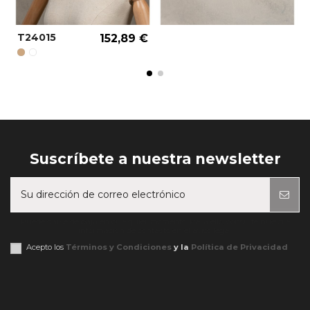
T24015
152,89 €
SAND REF.: 000005
COLOR ESPECIAL REF.: 000090
Suscríbete a nuestra newsletter
Puede darse de baja en cualquier momento. Para ello, consulte nuestra
información de contacto en el aviso legal.
Acepto los
Términos y Condiciones
y la
Política de Privacidad